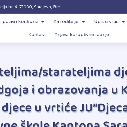
ija br. 4. 71000, Sarajevo, BiH
i pozivi i konkursi
Za roditelje
Upis u vrtić
Kontakt
Prijava koruptivne radnje
iteljima/starateljima d
dgoja i obrazovanja u 
s djece u vrtiće JU”Djec
vne škole Kantona Sara