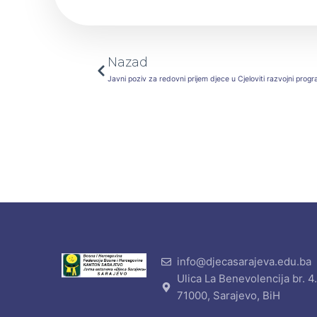
Prev
Nazad
Javni poziv za redovni prijem djece u Cjeloviti razvojni pro
info@djecasarajeva.edu.ba
Ulica La Benevolencija br. 4
71000, Sarajevo, BiH