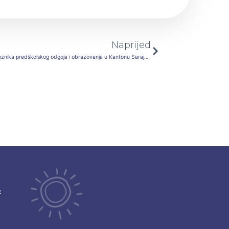
Next
Naprijed
Javni poziv roditeljima/starateljima djece obveznika predškolskog odgoja i obrazovanja u Kantonu Sarajevo za prijavu i upis djece u vrtiće JU “Djeca Sarajeva” Sarajevo i osnovne škole Kantona Sarajevo u kojima se realizira Obavezni program za školsku 2020/2021 godinu
ć