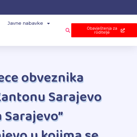
Javne nabavke
Obavještenja za
roditelje
jece obveznika
Kantonu Sarajevo
a Sarajevo”
jevo u kojima se