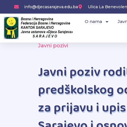
Skip
info@djecasarajeva.edu.ba
Ulica La Benevolenc
to
content
O nama
Javn
Javni pozivi
Javni poziv rod
predškolskog o
za prijavu i upi
Sarajevo i osno