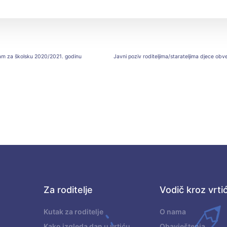
gram za školsku 2020/2021. godinu
Za roditelje
Vodič kroz vrti
.
Kutak za roditelje
O nama
Kako izgleda dan u vrtiću
Obavještenja