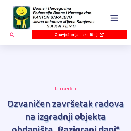
Skip
to
content
Obavještenja za roditelje
Iz medija
Ozvaničen završetak radova
na izgradnji objekta
obdaništa „Razigrani dani“