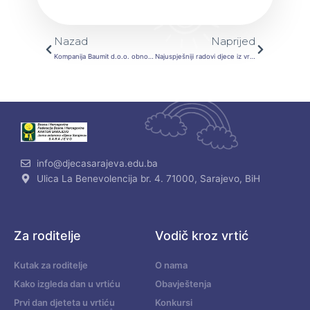
Prev
Next
Nazad
Naprijed
Kompanija Baumit d.o.o. obnovila dio fasade za vrtić “Radost” u Hrasnici
Najuspješniji radovi djece iz vrtića “Bajka” na 18. konkursu Bošnjačke zajednice kulture “Preporod”
info@djecasarajeva.edu.ba
Ulica La Benevolencija br. 4. 71000, Sarajevo, BiH
Za roditelje
Vodič kroz vrtić
Kutak za roditelje
O nama
Kako izgleda dan u vrtiću
Obavještenja
Prvi dan djeteta u vrtiću
Konkursi