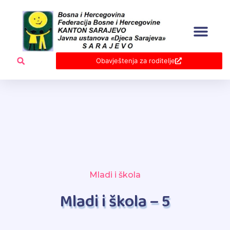
Skip
to
content
Obavještenja za roditelje
Mladi i škola
Mladi i škola – 5