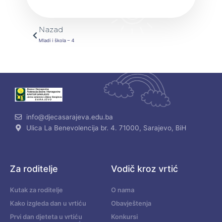
Prev
Nazad
Mladi i škola – 4
info@djecasarajeva.edu.ba
Ulica La Benevolencija br. 4. 71000, Sarajevo, BiH
Za roditelje
Vodič kroz vrtić
Kutak za roditelje
O nama
Kako izgleda dan u vrtiću
Obavještenja
Prvi dan djeteta u vrtiću
Konkursi